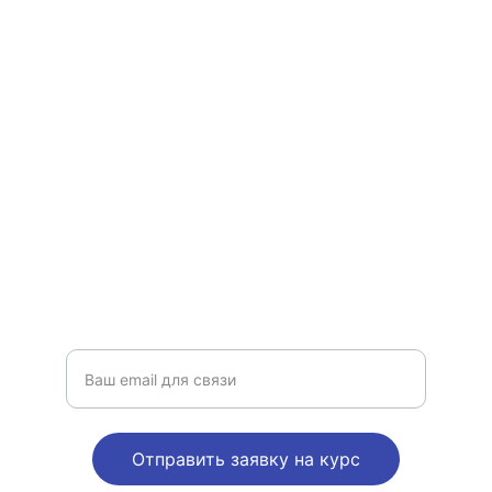
консультантов.
ОБУЧЕНИЕ
psychoinstitut@gmail.com
+4915755989183
КОНСУЛЬТАТИВНАЯ ПСИХОЛОГИЯ
Введите ваш адрес электронной почты
Отправить заявку на курс