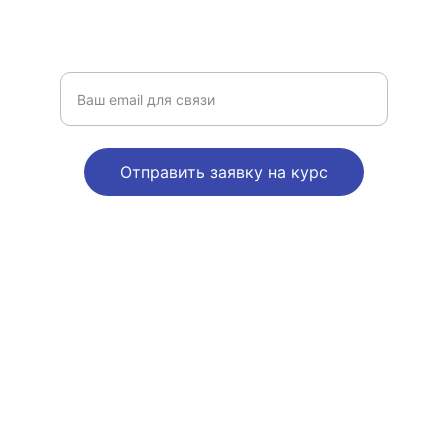
КОНСУЛЬТАТИВНАЯ ПСИХОЛОГИЯ
Введите ваш адрес электронной почты
Отправить заявку на курс
© 2025. All rights reserved.
Условия обслуживания
/AGB
Политика конфиденциальности
Datenschutzerklärung
О компании/Impressum