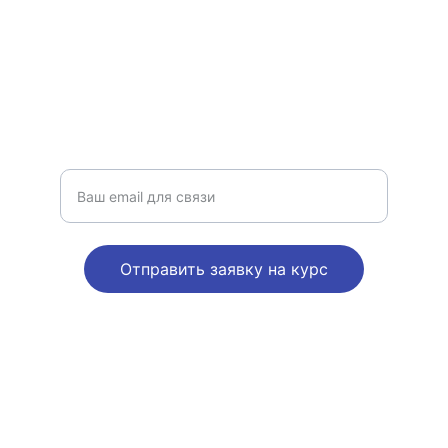
psychoinstitut@gmail.com
+4915755989183
КОНСУЛЬТАТИВНАЯ ПСИХОЛОГИЯ
Введите ваш адрес электронной почты
Отправить заявку на курс
© 2025. All rights reserved.
Условия обслуживания
/AGB
Политика конфиденциальности